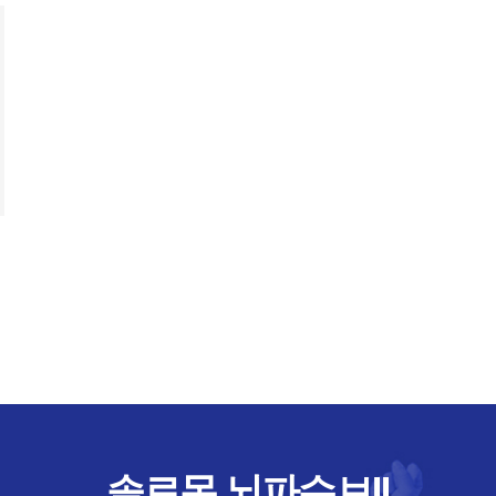
솔로몬 뇌파슈브!!