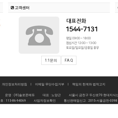
고객센터
1:1문의
F.A.Q
개인정보처리방침
이메일 무단수집거부
책임의 한계와 법적고지
운영 : (주)솔로몬에듀
대표 : 노양근
서울시 금천구 두산로70 현대지식산업
호 :
113-86-94069
사업자정보확인
통신판매업신고 :
2015-서울금천-0398
omonedu@hanmail.net
로몬뇌파슈브
All rights reserved.