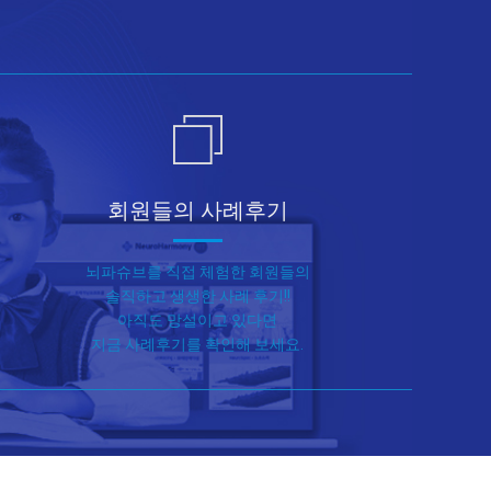
회원들의 사례후기
뇌파슈브를 직접 체험한 회원들의
뇌파
솔직하고 생생한 사례 후기!!
용 
아직도 망설이고 있다면
널 
지금 사례후기를 확인해 보세요.