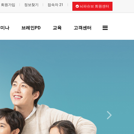
회원가입
정보찾기
접속자 21
뇌파슈브 회원센터
전
세미나
브레인PD
교육
고객센터
체
메
뉴