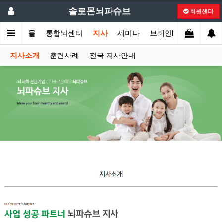
솔로몬뇌파슈브
회원센터
개
쇼핑몰
통합뇌센터
지사
세미나
브레인PD
교육
지사소개
훈련사례
전국 지사안내