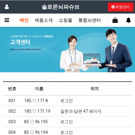
솔로몬뇌파슈브
회원센터
메인
제품소개
쇼핑몰
통합뇌센터
지사
세미
번호
이름
위치
001
185.♡.171.8
로그인
002
185.♡.171.19
질문과 답변 47 페이지
003
85.♡.96.195
로그인
004
85.♡.96.194
로그인